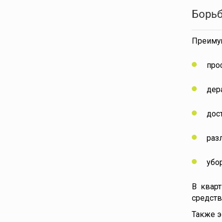
Борьб
Преиму
про
дер
дос
раз
убо
В квар
средств
Также э