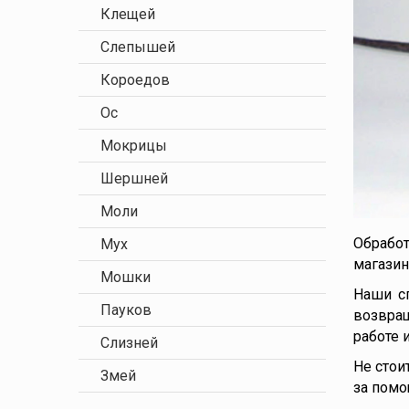
Клещей
Слепышей
Короедов
Ос
Мокрицы
Шершней
Моли
Обработ
Мух
магазин
Мошки
Наши с
Пауков
возвращ
работе 
Слизней
Не стои
Змей
за помо